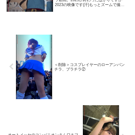
2023の映像です(汗)もっとズームで撮っ
ていたらジョリってそうな感じもするワ
キでとてもフェチない映像です。終始見
どころですが、いくつかピックアップ0：
51～2：1...
＜削除＞コスプレイヤーのローアンパン
チラ、ブラチラ②
オートメッセのコンパニオンさんワキフ