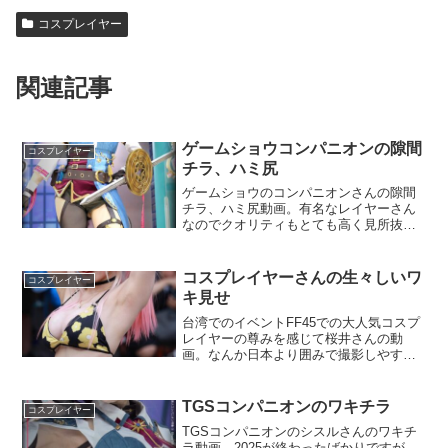
コスプレイヤー
関連記事
ゲームショウコンパニオンの隙間
コスプレイヤー
チラ、ハミ尻
ゲームショウのコンパニオンさんの隙間
チラ、ハミ尻動画。有名なレイヤーさん
なのでクオリティもとても高く見所抜群
です。モデル:シスル見所
0:020:040:280:57
コスプレイヤーさんの生々しいワ
コスプレイヤー
キ見せ
台湾でのイベントFF45での大人気コスプ
レイヤーの尊みを感じて桜井さんの動
画。なんか日本より囲みで撮影しやすい
のかフェッチぽい動画は海外イベの方が
良いの多い気がする。海外イベに出てい
る日本人のレイヤーさんの動画いいのあ
TGSコンパニオンのワキチラ
コスプレイヤー
るかも。普段のSNSと...
TGSコンパニオンのシスルさんのワキチ
ラ動画。2025が終わったばかりですが